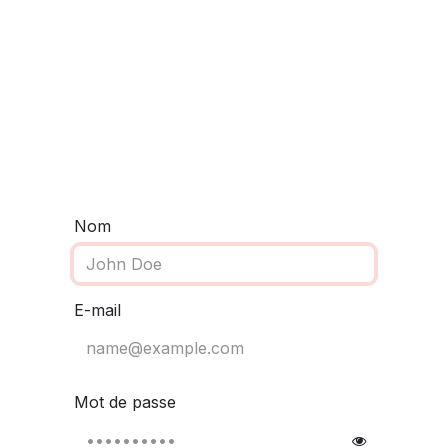
s impro ados
Cours impro adultes
Team building
Les i
Nom
E-mail
Mot de passe