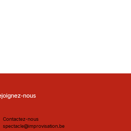
ejoignez-nous
Contactez-nous
spectacle@improvisation.be