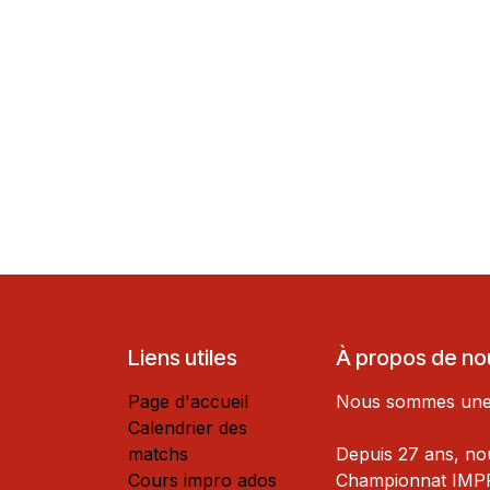
Liens utiles
À propos de no
Page d'accueil
Nous sommes une L
Calendrier des
matchs
Depuis 27 ans, no
Cours impro ados
Championnat IMPR