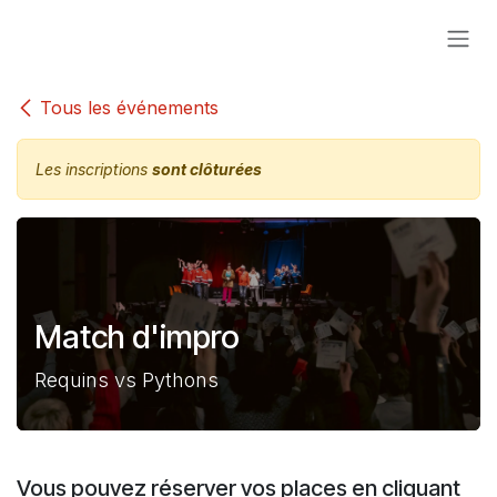
Se rendre au contenu
Tous les événements
Les inscriptions
sont clôturées
Match d'impro
Requins vs Pythons
Vous pouvez réserver vos places en cliquant